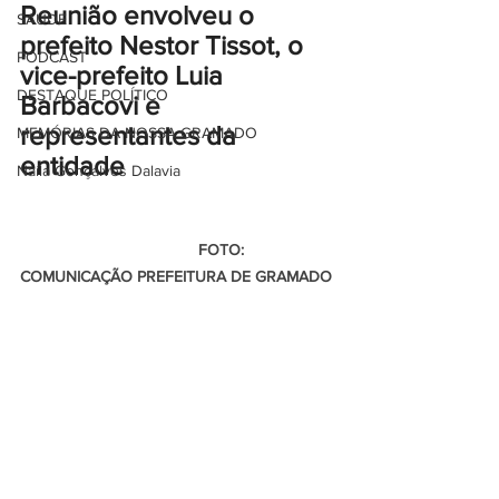
Reunião
 envolveu o 
SAÚDE
prefeito Nestor Tissot, o 
PODCAST
vice-prefeito Luia 
DESTAQUE POLÍTICO
Barbacovi e 
representantes da 
MEMÓRIAS DA NOSSA GRAMADO
entidade
Naíla Gonçalves Dalavia
                                        FOTO: 
COMUNICAÇÃO PREFEITURA DE GRAMADO 