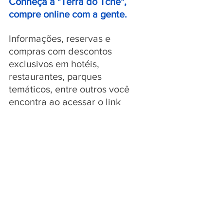
Conheça a "Terra do Tchê", 
compre online com a gente.
Informações, reservas e 
compras com descontos 
exclusivos em hotéis, 
restaurantes, parques 
temáticos, entre outros você 
encontra ao acessar o link 
abaixo:
https://peloscaminhosdoriogran
de.com.br/descontos/