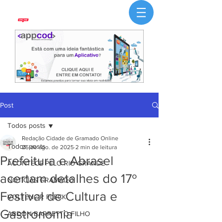
Post
Todos posts
Redação Cidade de Gramado Online
Todos posts
25 de ago. de 2025
2 min de leitura
Prefeitura e Abrasel
ACONTECE PELO RIO GRANDE
acertam detalhes do 17º
NOTÍCIAS GRAMADO
Festival de Cultura e
VOLTENCIR FLECK
Gastronomia
ABDON BARRETTO FILHO