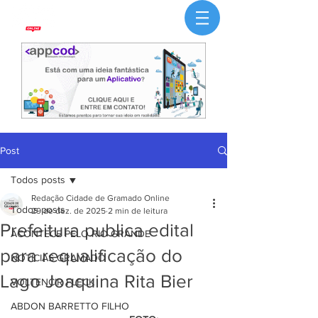
Post
Todos posts
Redação Cidade de Gramado Online
Todos posts
29 de dez. de 2025
2 min de leitura
Prefeitura publica edital
ACONTECE PELO RIO GRANDE
para requalificação do
NOTÍCIAS GRAMADO
Lago Joaquina Rita Bier
VOLTENCIR FLECK
ABDON BARRETTO FILHO