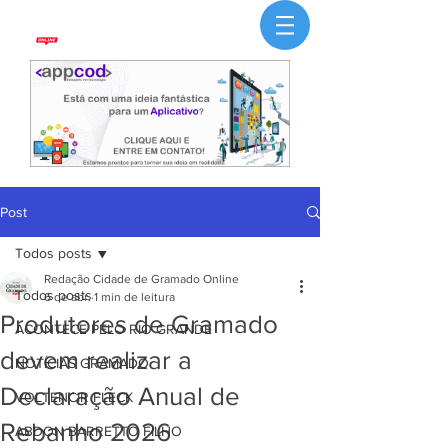
Post
Todos posts
Redação Cidade de Gramado Online
Todos posts
6 de abr.
1 min de leitura
Produtores de Gramado
ACONTECE PELO RIO GRANDE
devem realizar a
NOTÍCIAS GRAMADO
Declaração Anual de
VOLTENCIR FLECK
Rebanho 2026
ABDON BARRETTO FILHO