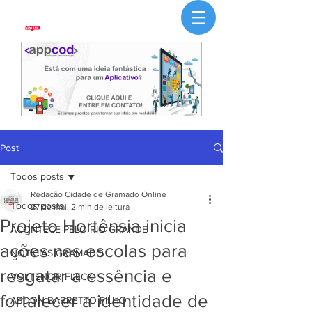
Post
Todos posts
Redação Cidade de Gramado Online
Todos posts
27 de mai.
2 min de leitura
Projeto Hortênsia inicia
ACONTECE PELO RIO GRANDE
ações nas escolas para
NOTÍCIAS GRAMADO
resgatar a essência e
VOLTENCIR FLECK
fortalecer a identidade de
ABDON BARRETTO FILHO