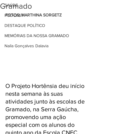
Gramado
SAÚDE
FOTOS: MARTHINA SORGETZ
PODCAST
DESTAQUE POLÍTICO
MEMÓRIAS DA NOSSA GRAMADO
Naíla Gonçalves Dalavia
O Projeto Hortênsia deu início 
nesta semana às suas 
atividades junto às escolas de 
Gramado, na Serra Gaúcha, 
promovendo uma ação 
especial com os alunos do 
quinto ano da Escola CNEC. 