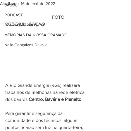
Atualizado:
16 de mai. de 2022
SAÚDE
PODCAST
                                        FOTO:  
RGE/DIVULGAÇÃO
DESTAQUE POLÍTICO
MEMÓRIAS DA NOSSA GRAMADO
Naíla Gonçalves Dalavia
A Rio Grande Energia (RGE) realizará 
trabalhos de melhorias na rede elétrica 
dos bairros
 Centro, Bavária e Planalto
. 
Para garantir a segurança da 
comunidade e dos técnicos, alguns 
pontos ficarão sem luz na quarta-feira, 