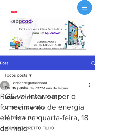
Post
Todos posts
cidadedegramadoonl
Todos posts
16 de mai. de 2022
1 min de leitura
RGE vai interromper o
ACONTECE PELO RIO GRANDE
fornecimento de energia
NOTÍCIAS GRAMADO
elétrica na quarta-feira, 18
VOLTENCIR FLECK
de maio
ABDON BARRETTO FILHO