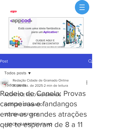
Post
Todos posts
Redação Cidade de Gramado Online
Todos posts
30 de dez. de 2025
2 min de leitura
Rodeio de Canela: Provas
ACONTECE PELO RIO GRANDE
campeiras e fandangos
NOTÍCIAS GRAMADO
entre as grandes atrações
VOLTENCIR FLECK
que te esperam de 8 a 11
ABDON BARRETTO FILHO