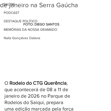
de janeiro na Serra Gaúcha
SAÚDE
PODCAST
DESTAQUE POLÍTICO
                   FOTO: DIEGO SANTOS
MEMÓRIAS DA NOSSA GRAMADO
Naíla Gonçalves Dalavia
O 
Rodeio do CTG Querência
, 
que acontecerá de 08 a 11 de 
janeiro de 2026 no Parque de 
Rodeios do Saiqui, prepara 
uma edição marcada pela força 