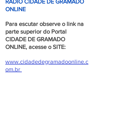
RÁDIO CIDADE DE GRAMADO 
ONLINE 
Para escutar observe o link na 
parte superior do Portal 
CIDADE DE GRAMADO 
ONLINE, acesse o SITE:
www.cidadedegramadoonline.c
om.br
ou pelo APLICATIVO:
https://player.srvstm.com/player
-app-multi-plataforma/6752