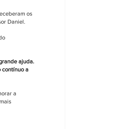
 receberam os 
or Daniel.
do 
grande ajuda. 
 contínuo a 
orar a 
mais 