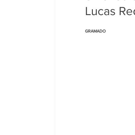
Lucas Re
                                                     
GRAMADO 