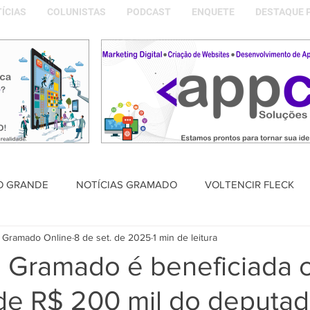
ÍCIAS
COLUNISTAS
PODCAST
ENQUETE
DESTAQUE 
O GRANDE
NOTÍCIAS GRAMADO
VOLTENCIR FLECK
 Gramado Online
8 de set. de 2025
1 min de leitura
SAÚDE
PODCAST
DESTAQUE POLÍTICO
MEMÓRIA
 Gramado é beneficiada 
e R$ 200 mil do deputa