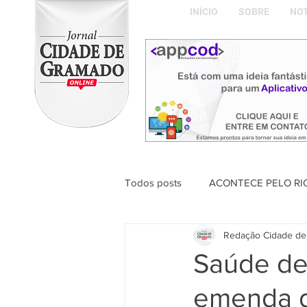
INÍCIO
SOBRE
NOT
Todos posts
ACONTECE PELO RI
Redação Cidade de
ABDON BARRETTO FILHO
Saúde de
emenda d
Naíla Gonçalves Dalavia