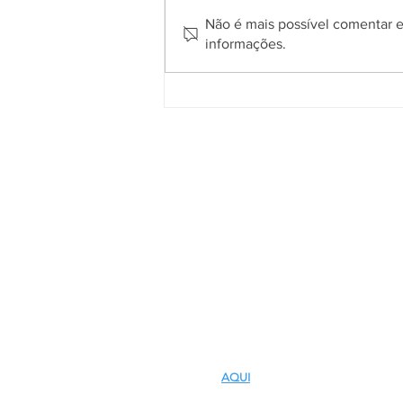
Não é mais possível comentar es
informações.
Gramado encerra primeiro
semestre com 5,6 milhões de
pernoites e avanço nos
indicadores econômicos do
turismo
Quem somos
O
Cidade de Gramado Online
é u
espaço que tem como principal objetiv
divulgar o que acontece no município
com assuntos voltados aos interesses d
comunidade local e dos seus visitantes
tendo em vista que milhares de turista
passam por aqui todos os anos e, muita
vezes, desconhecem o que ocorre no di
a dia dos gramadenses.
CLIQUE
AQUI
E SAIBA MAIS SOBRE NÓS