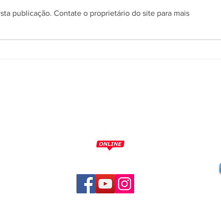
ta publicação. Contate o proprietário do site para mais
Conexões Gramado Film
Gram
Market conta com
em P
representantes de nove
prime
estados brasileiros na sua 1ª
Residência para Jovens
Cineastas
m
o
,
a
,
s
s
a