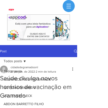
Post
Todos posts
cidadedegramadoonl
Todos posts
27 de jun. de 2022
2 min de leitura
Saúde divulga novos
ACONTECE PELO RIO GRANDE
horários de vacinação em
NOTÍCIAS GRAMADO
Gramado
VOLTENCIR FLECK
ABDON BARRETTO FILHO