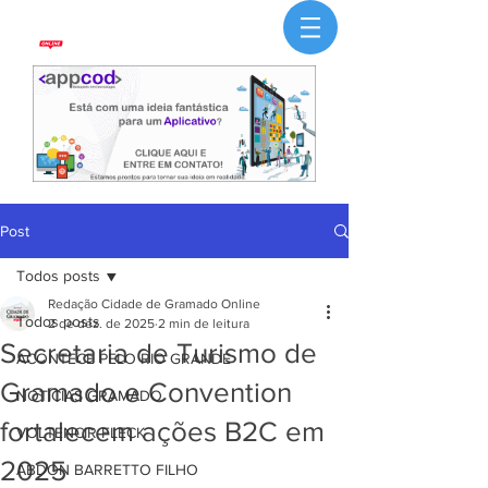
Post
Todos posts
Redação Cidade de Gramado Online
Todos posts
2 de dez. de 2025
2 min de leitura
Secretaria de Turismo de
ACONTECE PELO RIO GRANDE
Gramado e Convention
NOTÍCIAS GRAMADO
fortalecem ações B2C em
VOLTENCIR FLECK
2025
ABDON BARRETTO FILHO