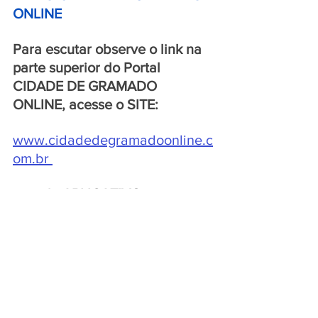
ONLINE 
Para escutar observe o link na 
parte superior do Portal 
CIDADE DE GRAMADO 
ONLINE, acesse o SITE:
www.cidadedegramadoonline.c
om.br
ou pelo APLICATIVO:
https://player.srvstm.com/player
-app-multi-plataforma/6752