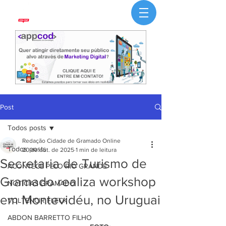
Post
Todos posts
Redação Cidade de Gramado Online
Todos posts
20 de out. de 2025
1 min de leitura
Secretaria de Turismo de
ACONTECE PELO RIO GRANDE
Gramado realiza workshop
NOTÍCIAS GRAMADO
em Montevidéu, no Uruguai
VOLTENCIR FLECK
ABDON BARRETTO FILHO