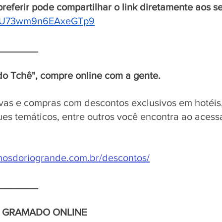
referir pode compartilhar o link diretamente aos seu
e/MU73wm9n6EAxeGTp9
_______
do Tchê", compre online com a gente.
vas e compras com descontos exclusivos em hotéis,
ues temáticos, entre outros você encontra ao acessar
nhosdoriogrande.com.br/descontos/
_______
E GRAMADO ONLINE 