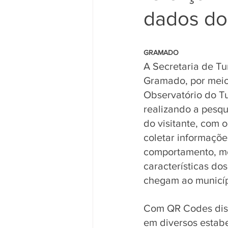
dados dos
                                                     
GRAMADO 
A Secretaria de Tu
Gramado, por meio
Observatório do Tu
realizando a pesqui
do visitante, com o
coletar informaçõe
comportamento, mo
características dos
chegam ao municíp
Com QR Codes dist
em diversos estab