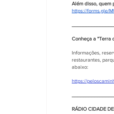
Além disso, quem p
https://forms.gl
_______________
Conheça a "Terra 
Informações, reser
restaurantes, parq
abaixo:
https://peloscami
_______________
RÁDIO CIDADE D