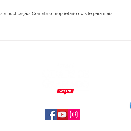
ta publicação. Contate o proprietário do site para mais
Gramadense anuncia mais
Exec
quatro reforços para a disputa
Casa
da Série A2
ao f
mulh
m
o
,
a
,
s
s
a