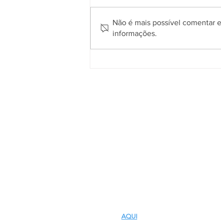
Não é mais possível comentar es
informações.
EDUCAVÍDEO apresenta 38
produções locais e nacionais
nos primeiros dias do 54º
Festival de Cinema de
Gramado
Quem somos
O
Cidade de Gramado Online
é u
espaço que tem como principal objetiv
divulgar o que acontece no município
com assuntos voltados aos interesses d
comunidade local e dos seus visitantes
tendo em vista que milhares de turista
passam por aqui todos os anos e, muita
vezes, desconhecem o que ocorre no di
a dia dos gramadenses.
CLIQUE
AQUI
E SAIBA MAIS SOBRE NÓS