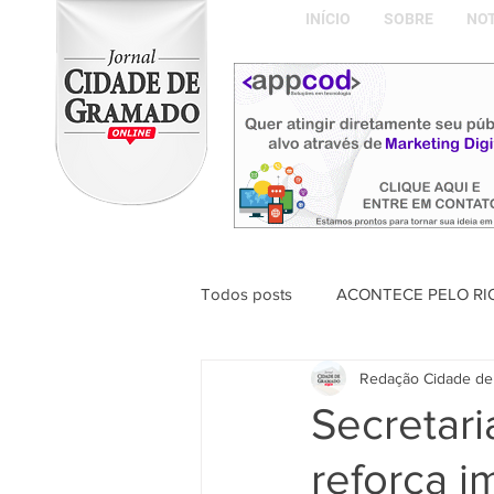
INÍCIO
SOBRE
NOT
Todos posts
ACONTECE PELO RI
Redação Cidade de
ABDON BARRETTO FILHO
Secretar
reforça i
Naíla Gonçalves Dalavia