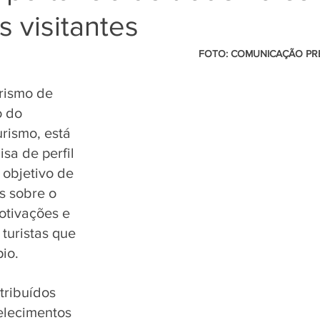
 visitantes
                                                          FOTO: COMUNICAÇÃO PREFEITURA DE 
rismo de 
 do 
rismo, está 
sa de perfil 
 objetivo de 
s sobre o 
tivações e 
 turistas que 
io.
ribuídos 
elecimentos 