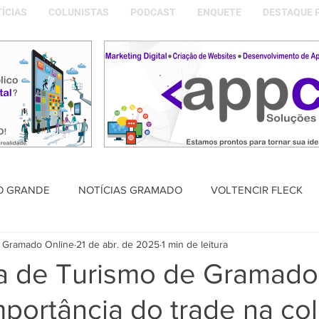
ÍCIAS
COLUNISTAS
PODCAST
ENQUETE
DESTAQUE 
O GRANDE
NOTÍCIAS GRAMADO
VOLTENCIR FLECK
 Gramado Online
21 de abr. de 2025
1 min de leitura
SAÚDE
PODCAST
DESTAQUE POLÍTICO
MEMÓRIA
ia de Turismo de Gramado
mportância do trade na co