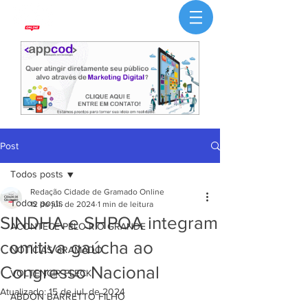
Post
Todos posts
Redação Cidade de Gramado Online
Todos posts
12 de jul. de 2024
1 min de leitura
SINDHA e SHPOA integram
ACONTECE PELO RIO GRANDE
comitiva gaúcha ao
NOTÍCIAS GRAMADO
Congresso Nacional
VOLTENCIR FLECK
Atualizado:
15 de jul. de 2024
ABDON BARRETTO FILHO