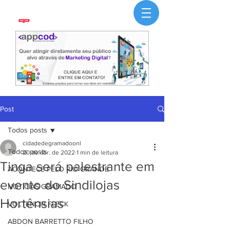
Post
Todos posts
cidadedegramadoonl
Todos posts
20 de abr. de 2022
1 min de leitura
Tinga será palestrante em
ACONTECE PELO RIO GRANDE
evento do Sindilojas
NOTÍCIAS GRAMADO
Hortênsias
VOLTENCIR FLECK
ABDON BARRETTO FILHO