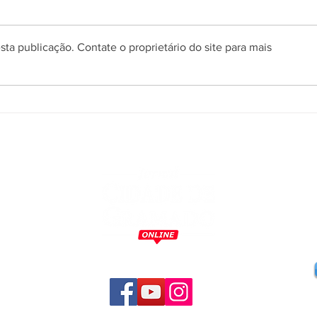
ta publicação. Contate o proprietário do site para mais
Gramado encerra primeiro
Cone
semestre com 5,6 milhões de
Mark
pernoites e avanço nos
repr
indicadores econômicos do
estad
turismo
Resi
Cine
m
o
,
a
,
s
s
a