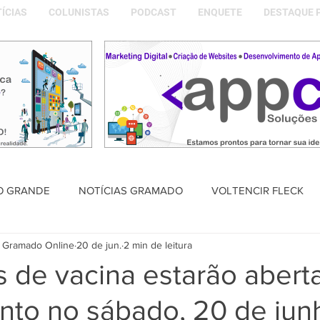
ÍCIAS
COLUNISTAS
PODCAST
ENQUETE
DESTAQUE 
O GRANDE
NOTÍCIAS GRAMADO
VOLTENCIR FLECK
 Gramado Online
20 de jun.
2 min de leitura
SAÚDE
PODCAST
DESTAQUE POLÍTICO
MEMÓRIA
s de vacina estarão abert
nto no sábado, 20 de jun