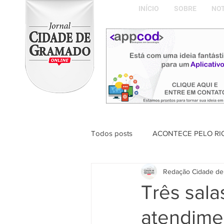
INÍCIO
SOBRE
NOT
Todos posts
ACONTECE PELO RI
Redação Cidade de
ABDON BARRETTO FILHO
Três sala
atendime
Naíla Gonçalves Dalavia