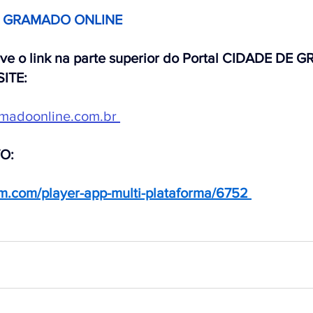
E GRAMADO ONLINE 
rve o link na parte superior do Portal CIDADE DE
SITE:
madoonline.com.br
VO:
stm.com/player-app-multi-plataforma/6752