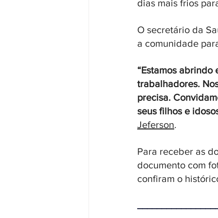
dias mais frios pa
O secretário da Sa
a comunidade para
“Estamos abrindo es
trabalhadores. Nos
precisa. Convidamo
seus filhos e idos
Jeferson
.
Para receber as d
documento com foto
confiram o históri
________________