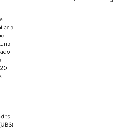
a 
iar a 
no 
aria 
ado 
 
 20 
s 
ades 
(UBS) 