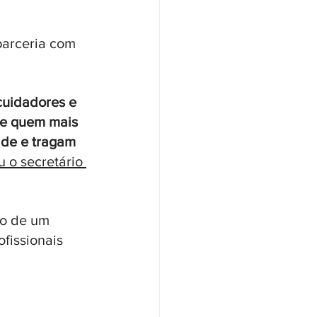
parceria com 
 cuidadores e 
de quem mais 
ade e tragam 
u o secretário 
o de um 
fissionais 