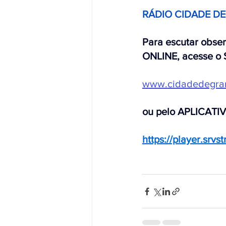
RÁDIO CIDADE D
Para escutar obse
ONLINE, acesse o 
www.cidadedegra
ou pelo APLICATI
https://player.srv