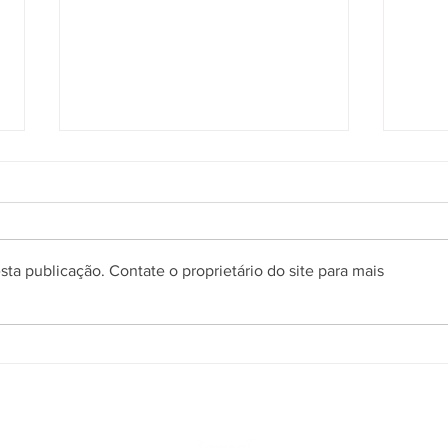
ta publicação. Contate o proprietário do site para mais
Prefeitura de Gramado abre
Pref
processo seletivo simplificado
proce
para contratação temporária
para 
de professores