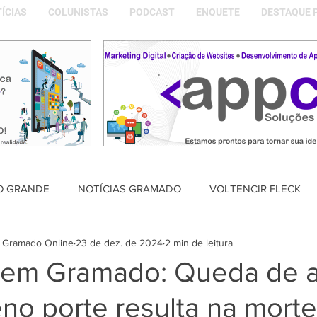
ÍCIAS
COLUNISTAS
PODCAST
ENQUETE
DESTAQUE 
O GRANDE
NOTÍCIAS GRAMADO
VOLTENCIR FLECK
 Gramado Online
23 de dez. de 2024
2 min de leitura
SAÚDE
PODCAST
DESTAQUE POLÍTICO
MEMÓRIA
 em Gramado: Queda de a
o porte resulta na morte