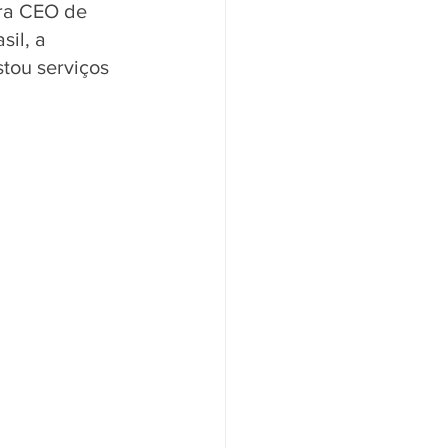
era CEO de 
il, a 
tou serviços 