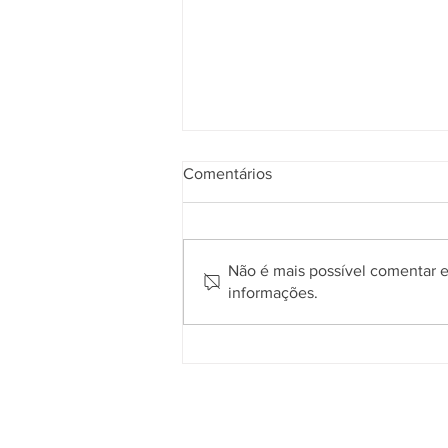
Comentários
Não é mais possível comentar es
informações.
Gramadense vence o Gaúcho
em Passo Fundo e conquista
primeira vitória na Série A2
Quem somos