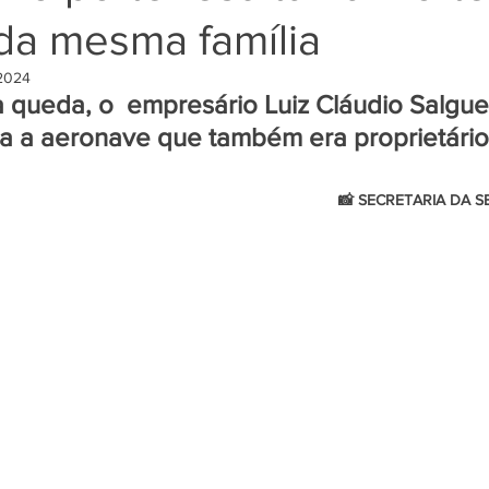
da mesma família
 2024
queda, o  empresário Luiz Cláudio Salguei
va a aeronave que também era proprietário
                                                                     📸 SECRETARIA DA SEGURANÇA 