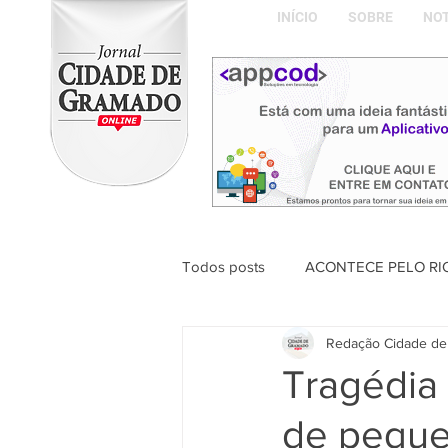
INÍCIO
SOBRE
NOT
Todos posts
ACONTECE PELO RI
Redação Cidade de
ABDON BARRETTO FILHO
Tragédia
de pequen
Naíla Gonçalves Dalavia