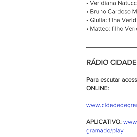
• Veridiana Natucc
• Bruno Cardoso M
• Giulia: filha Veri
• Matteo: filho Ver
_______________
RÁDIO CIDADE
Para escutar aces
ONLINE: 
www.cidadedegram
APLICATIVO: 
www.
gramado/play