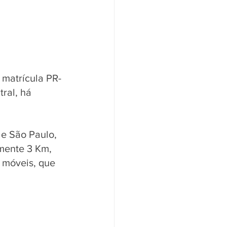
 matrícula PR-
ral, há 
e São Paulo,  
ente 3 Km,  
 móveis, que 