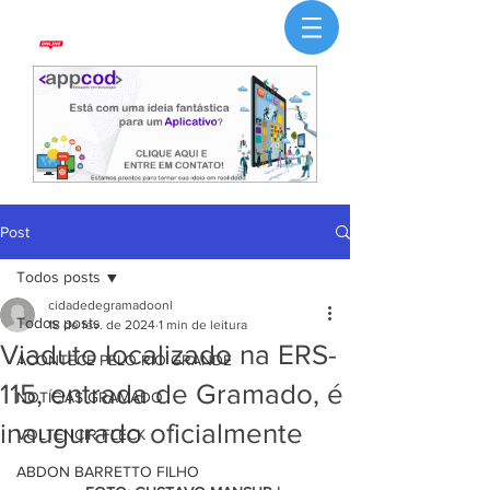
Post
Todos posts
cidadedegramadoonl
Todos posts
18 de fev. de 2024
1 min de leitura
Viaduto localizado na ERS-
ACONTECE PELO RIO GRANDE
115, entrada de Gramado, é
NOTÍCIAS GRAMADO
inaugurado oficialmente
VOLTENCIR FLECK
ABDON BARRETTO FILHO