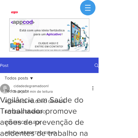
Post
Todos posts
cidadedegramadoonl
Todos posts
5 de jul.
1 min de leitura
Vigilância em Saúde do
ACONTECE PELO RIO GRANDE
Trabalhador promove
NOTÍCIAS GRAMADO
ações de prevenção de
VOLTENCIR FLECK
acidentes de trabalho na
ABDON BARRETTO FILHO