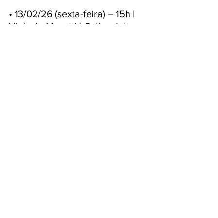
• 13/02/26 (sexta-feira) – 15h | 
Vinícola Masotti | Cello, violino, 
voz 
14/02/26 (sábado) – 15h | 
Vinícola Lazaretti | Piano, 
voz
 28/02/26 (sábado) – 11h | 
Vinícola Seganfredo | 
Piano, voz
______________________
RÁDIO CIDADE DE GRAMADO 
ONLINE 