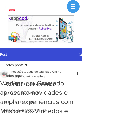
Post
Todos posts
Redação Cidade de Gramado Online
Todos posts
8 de jan.
3 min de leitura
Vindima em Gramado
ACONTECE PELO RIO GRANDE
apresenta novidades e
NOTÍCIAS GRAMADO
amplia experiências com
VOLTENCIR FLECK
Música nos Vinhedos e
ABDON BARRETTO FILHO