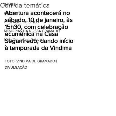
Corrida temática
SAÚDE
Abertura acontecerá no 
PODCAST
sábado, 10 de janeiro, às 
DESTAQUE POLÍTICO
15h30, com celebração 
MEMÓRIAS DA NOSSA GRAMADO
ecumênica na Casa 
Seganfredo, dando início 
Naíla Gonçalves Dalavia
à temporada da Vindima
FOTO: VINDIMA DE GRAMADO | 
DIVULGAÇÃO 