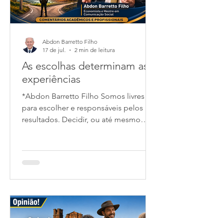
ser político (
Abdon Barretto Filho
17 de jul.
2 min de leitura
As escolhas determinam as
experiências
*Abdon Barretto Filho Somos livres
para escolher e responsáveis pelos
resultados. Decidir, ou até mesmo
deixar de decidir, é uma questão vital
quando ameaças e oportunidades se
apresentam. A vida exige decisões
equilibradas, embora nem sempre as
escolhas conduzam aos objetivos
desejados. Para tomar decisões mais
acertadas é indispensável reunir
informações consistentes e analisar