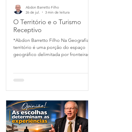
Abdon Barretto Filho
26 de jul.
3 min de leitura
O Território e o Turismo
Receptivo
*Abdon Barretto Filho Na Geografia,
território é uma porção do espaço
geográfico delimitada por fronteiras e
caracterizada por relações de poder,
controle e identidade. Ele pertence ou
é administrado por um indivíduo,
grupo social, empresa ou pelo Estado.
O conceito é amplo e pode ser
dividido em várias ramificações para
facilitar a compreensão: 1. Relação
com o poder ajuda o entendimento
do conceito geográfico. Esse domínio
não é apenas físico ou militar, pode