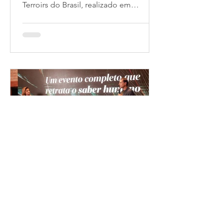
Terroirs do Brasil, realizado em
Gramado, entre 10 e 13 de junho,
destaca a cidade como vitrina nacional
para o turismo receptivo e valorização
da identidade de origem geográfica.
O evento deixa um impacto
socioeconômico direto e estrutural no
sistema turístico regional
Abdon Barretto Filho
7 de jun.
2 min de leitura
Connection Terrois do Brasil,
em Gramado
*Abdon Barretto Filho FOTO: