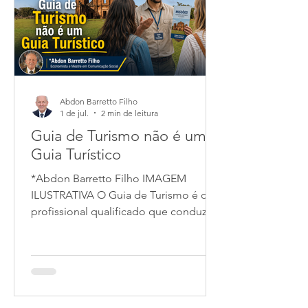
diferentes cenários: otimistas,
conservadores e adversos. Na
Economia, uma das primeiras lições
Abdon Barretto Filho
1 de jul.
2 min de leitura
Guia de Turismo não é um
Guia Turístico
*Abdon Barretto Filho IMAGEM
ILUSTRATIVA O Guia de Turismo é o
profissional qualificado que conduz
turistas e garante uma experiência
segura e informativa. Suas funções
incluem: Explicar detalhes his