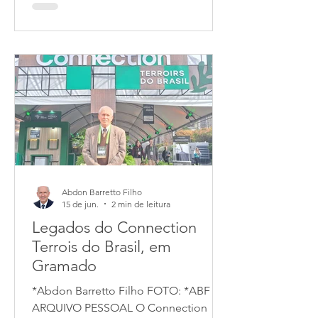
mercado atual. Desde a sua origem, o
foco central permaneceu o mesmo:
reunir pessoas para trocar bens e/ou
serviços, culturais e conheciment
Abdon Barretto Filho
15 de jun.
2 min de leitura
Legados do Connection
Terrois do Brasil, em
Gramado
*Abdon Barretto Filho FOTO: *ABF |
ARQUIVO PESSOAL O Connection