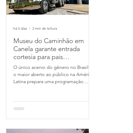
há 5 dias
2 min de leitura
Museu do Caminhão em
Canela garante entrada
cortesia para pais
acompanhados dos filhos e
O único acervo do gênero no Brasil e
desconto especial para
o maior aberto ao público na América
famílias no final de semana
Latina prepara uma programação
de 8 e 9 de agosto
exclusiva para celebrar a data entre
clássicos e relíquias das estradas
TEXTO: FLECK COMUNICAÇÃO
INTEGRADA | FOTOS MUSEU DO
CAMINHÃO/AMERICAN OLD TRUCKS
Museu do Caminhão é um espaço
seguro, organizado e familiar O Museu