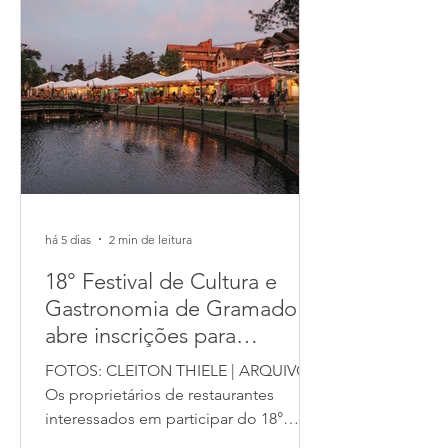
do Caminhão - American Old Trucks
preparou uma ação especial para
celebrar o Dia dos Pais. No sábado e
no domingo, 8 e 9 de agosto,
há 5 dias
2 min de leitura
18° Festival de Cultura e
Gastronomia de Gramado
abre inscrições para
restaurantes
FOTOS: CLEITON THIELE | ARQUIVO
Os proprietários de restaurantes
interessados em participar do 18°
Festival de Cultura e Gastronomia de