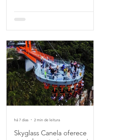
Gramado podem fazer suas inscrições
até o próximo dia 17 de agosto. Com
o tema “Sabores que Florescem”, o
festival, que ocorre de 8 a 18 de
outubro de 2026, junto ao Lago
Joaquina Rita Bier, contará com a
participação de 15 casas
gastronômicas de Gramado. O
conceito valoriza a produção local e o
protagonismo das agroindústrias
locais na ident
há 7 dias
2 min de leitura
Skyglass Canela oferece