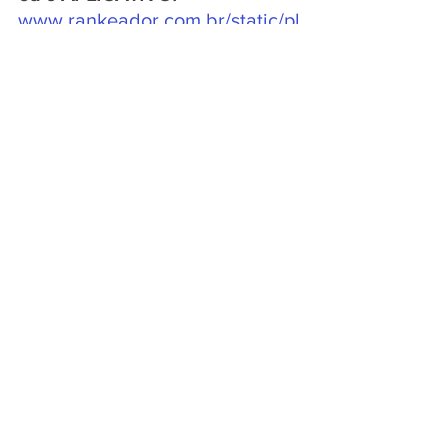
www.rankeador.com.br/static/pl
ayer/radio/radio-cidade-de-
gramado/play
SAÚDE
Ver tudo
Posts recentes