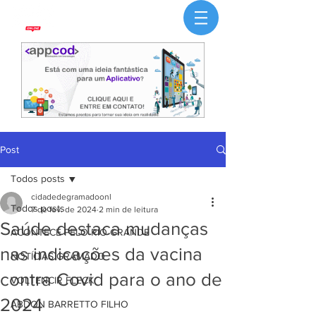
Post
Todos posts
cidadedegramadoonl
Todos posts
7 de fev. de 2024
2 min de leitura
Saúde destaca mudanças
ACONTECE PELO RIO GRANDE
nas indicações da vacina
NOTÍCIAS GRAMADO
contra Covid para o ano de
VOLTENCIR FLECK
2024
ABDON BARRETTO FILHO