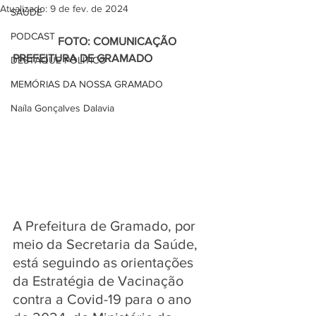
Atualizado:
9 de fev. de 2024
SAÚDE
PODCAST
                FOTO: COMUNICAÇÃO 
PREFEITURA DE GRAMADO 
DESTAQUE POLÍTICO
MEMÓRIAS DA NOSSA GRAMADO
Naíla Gonçalves Dalavia
A Prefeitura de Gramado, por 
meio da Secretaria da Saúde, 
está seguindo as orientações 
da Estratégia de Vacinação 
contra a Covid-19 para o ano 