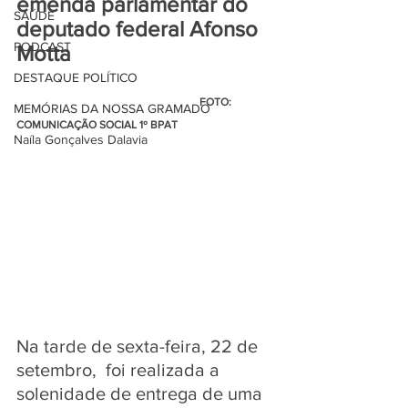
emenda parlamentar do 
SAÚDE
deputado federal Afonso 
PODCAST
Motta
DESTAQUE POLÍTICO
                                                                   FOTO: 
MEMÓRIAS DA NOSSA GRAMADO
COMUNICAÇÃO SOCIAL 1º BPAT
Naíla Gonçalves Dalavia
Na tarde de sexta-feira, 22 de 
setembro,  foi realizada a 
solenidade de entrega de uma 