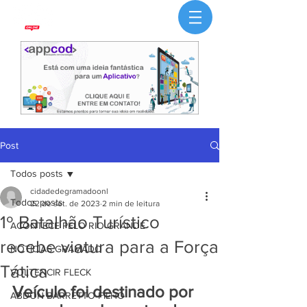
Post
Todos posts
cidadedegramadoonl
Todos posts
22 de set. de 2023
2 min de leitura
1º Batalhão Turístico
ACONTECE PELO RIO GRANDE
recebe viatura para a Força
NOTÍCIAS GRAMADO
Tática
VOLTENCIR FLECK
Veículo foi destinado por 
ABDON BARRETTO FILHO