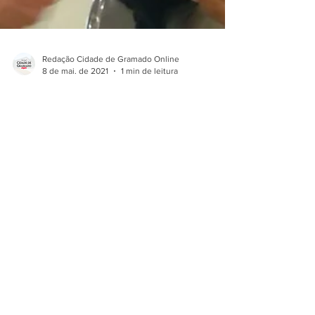
Redação Cidade de Gramado Online
8 de mai. de 2021
1 min de leitura
Podcast 03 – Prefeito Nestor
Tissot diz que déficit da
Gramadotur está entre R$4 e R$
5 milhões
Podcast Cidade de Gramado Online 03 *Acesse,
escute, curta e compartilhe. “Menos política e mais
gestão na administração pública. Vamos...