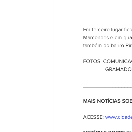
Em terceiro lugar fic
Marcondes e em quart
também do bairro Pira
FOTOS: COMUNICA
               GRAMADO
________________
MAIS NOTÍCIAS S
ACESSE: 
www.cidade