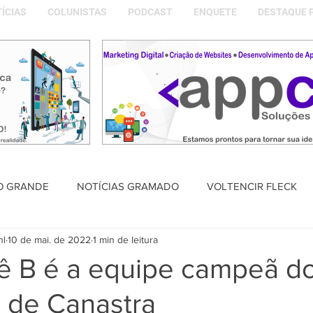
ÍCIAS
COLUNISTAS
PODCAST
ENQUETE
DESTAQUE 
O GRANDE
NOTÍCIAS GRAMADO
VOLTENCIR FLECK
nl
10 de mai. de 2022
1 min de leitura
SAÚDE
PODCAST
DESTAQUE POLÍTICO
MEMÓRIA
lê B é a equipe campeã d
l de Canastra