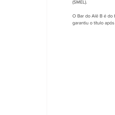
(SMEL).
O Bar do Alê B é do ba
garantiu o título apó