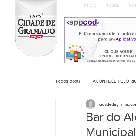
INÍCIO
SOBRE
NOT
Todos posts
ACONTECE PELO RI
cidadedegramadoo
ABDON BARRETTO FILHO
Bar do A
Municipa
Naíla Gonçalves Dalavia