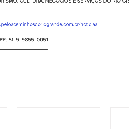
URISMO, CULTURA, NEGÓCIOS E SERVIÇOS DO RIO G
.peloscaminhosdoriogrande.com.br/noticias
PP
: 
51. 9. 9855. 0051
_________________