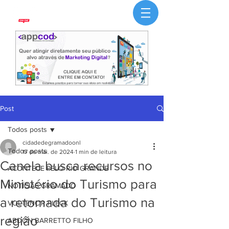
Post
Todos posts
cidadedegramadoonl
Todos posts
17 de mai. de 2024
1 min de leitura
Canela busca recursos no
ACONTECE PELO RIO GRANDE
Ministério do Turismo para
NOTÍCIAS GRAMADO
a retomada do Turismo na
VOLTENCIR FLECK
região
ABDON BARRETTO FILHO