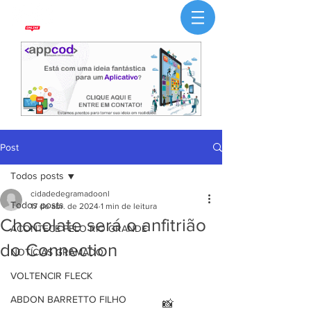
Post
Todos posts
cidadedegramadoonl
Todos posts
17 de abr. de 2024
1 min de leitura
Chocolate será o anfitrião
ACONTECE PELO RIO GRANDE
do Connection
NOTÍCIAS GRAMADO
VOLTENCIR FLECK
ABDON BARRETTO FILHO
                                                      📸 