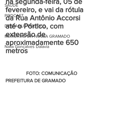
na segunda-feira, 05 de 
SAÚDE
fevereiro, e vai da rótula 
PODCAST
da Rua Antônio Accorsi 
até o Pórtico, com 
DESTAQUE POLÍTICO
extensão de 
MEMÓRIAS DA NOSSA GRAMADO
aproximadamente 650 
Naíla Gonçalves Dalavia
metros
                 FOTO: COMUNICAÇÃO 
PREFEITURA DE GRAMADO 