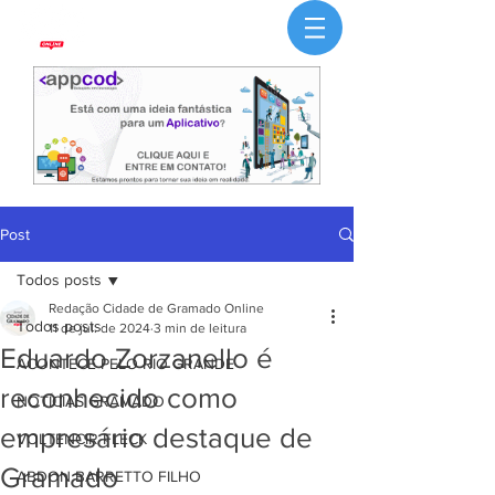
Post
Todos posts
Redação Cidade de Gramado Online
Todos posts
11 de jul. de 2024
3 min de leitura
Eduardo Zorzanello é
ACONTECE PELO RIO GRANDE
reconhecido como
NOTÍCIAS GRAMADO
empresário destaque de
VOLTENCIR FLECK
Gramado
ABDON BARRETTO FILHO