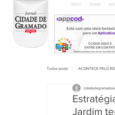
INÍCIO
SOBRE
NOT
Todos posts
ACONTECE PELO RI
cidadedegramadoo
ABDON BARRETTO FILHO
Estratégi
Jardim te
Naíla Gonçalves Dalavia