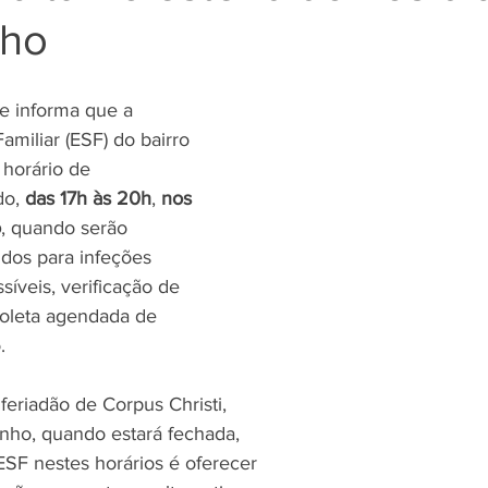
nho
e informa que a 
amiliar (ESF) do bairro 
 horário de 
o, 
das 17h às 20h
, 
nos 
o
, quando serão 
idos para infeções 
íveis, verificação de 
coleta agendada de 
.
eriadão de Corpus Christi, 
unho, quando estará fechada, 
 ESF nestes horários é oferecer 