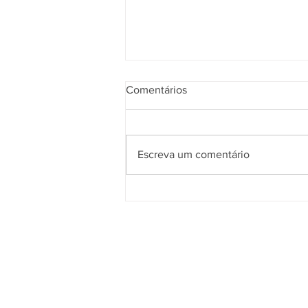
Comentários
Escreva um comentário
Obras da nova ESF do bairro
Carniel seguem em ritmo
acelerado
Quem somos
O
Cidade de Gramado Online
é u
espaço que tem como principal objetiv
divulgar o que acontece no município