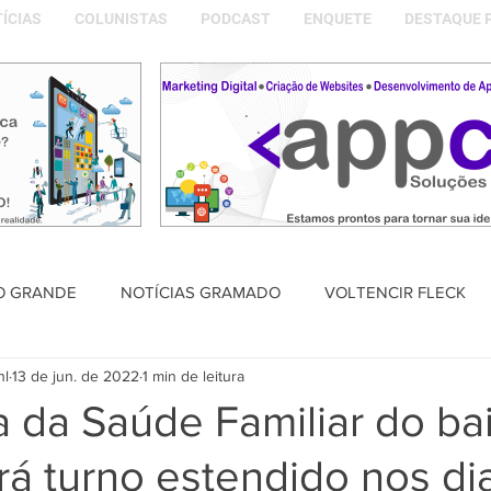
ÍCIAS
COLUNISTAS
PODCAST
ENQUETE
DESTAQUE 
O GRANDE
NOTÍCIAS GRAMADO
VOLTENCIR FLECK
nl
13 de jun. de 2022
1 min de leitura
SAÚDE
PODCAST
DESTAQUE POLÍTICO
MEMÓRIA
a da Saúde Familiar do bai
rá turno estendido nos di