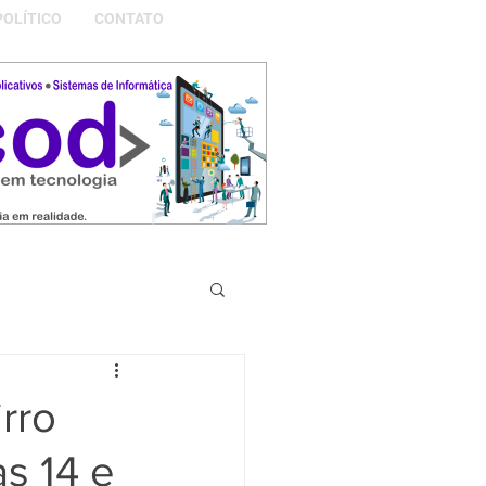
POLÍTICO
CONTATO
S DA NOSSA GRAMADO
rro
as 14 e