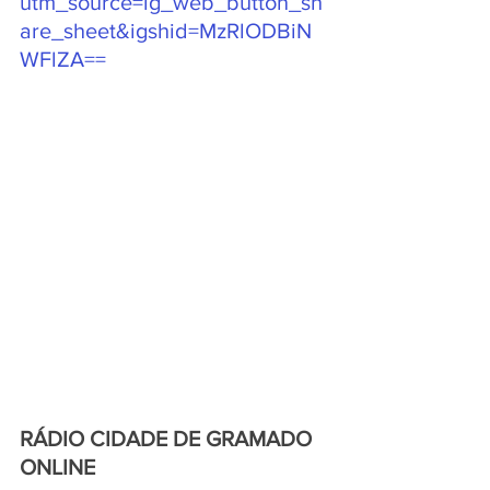
utm_source=ig_web_button_sh
are_sheet&igshid=MzRlODBiN
WFlZA==
RÁDIO CIDADE DE GRAMADO 
ONLINE 