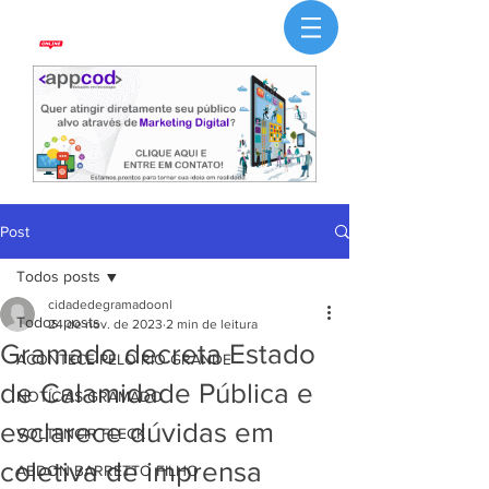
Post
Todos posts
cidadedegramadoonl
Todos posts
24 de nov. de 2023
2 min de leitura
Gramado decreta Estado
ACONTECE PELO RIO GRANDE
de Calamidade Pública e
NOTÍCIAS GRAMADO
esclarece dúvidas em
VOLTENCIR FLECK
coletiva de imprensa
ABDON BARRETTO FILHO