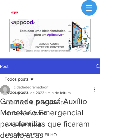
Post
Todos posts
cidadedegramadoonl
Todos posts
4 de dez. de 2023
1 min de leitura
Gramado pagará Auxílio
ACONTECE PELO RIO GRANDE
Monetário Emergencial
NOTÍCIAS GRAMADO
para famílias que ficaram
VOLTENCIR FLECK
desalojadas
ABDON BARRETTO FILHO