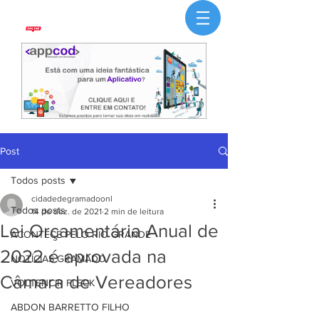
Post
Todos posts
cidadedegramadoonl
Todos posts
14 de dez. de 2021
2 min de leitura
Lei Orçamentária Anual de
ACONTECE PELO RIO GRANDE
2022 é aprovada na
NOTÍCIAS GRAMADO
Câmara de Vereadores
VOLTENCIR FLECK
ABDON BARRETTO FILHO