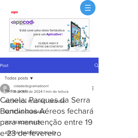
Post
Todos posts
cidadedegramadoonl
Todos posts
6 de fev. de 2024
1 min de leitura
Canela: Parques da Serra
ACONTECE PELO RIO GRANDE
Bondinhos Aéreos fechará
NOTÍCIAS GRAMADO
para manutenção entre 19
VOLTENCIR FLECK
e 23 de fevereiro
ABDON BARRETTO FILHO