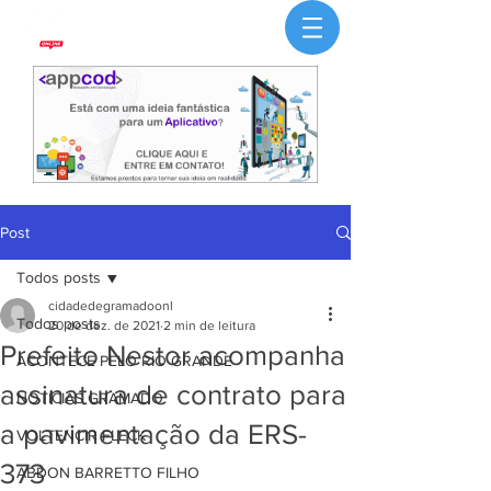
Post
Todos posts
cidadedegramadoonl
Todos posts
20 de dez. de 2021
2 min de leitura
Prefeito Nestor acompanha
ACONTECE PELO RIO GRANDE
assinatura de contrato para
NOTÍCIAS GRAMADO
a pavimentação da ERS-
VOLTENCIR FLECK
373
ABDON BARRETTO FILHO