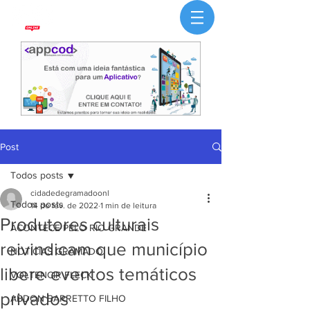
Post
Todos posts
cidadedegramadoonl
Todos posts
14 de fev. de 2022
1 min de leitura
Produtores culturais
ACONTECE PELO RIO GRANDE
reivindicam que município
NOTÍCIAS GRAMADO
libere eventos temáticos
VOLTENCIR FLECK
privados
ABDON BARRETTO FILHO