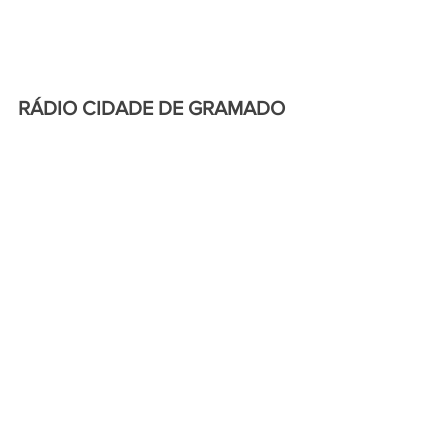
RÁDIO CIDADE DE GRAMADO 
ONLINE
                       “24H NO AR”
Para escutar acesse o SITE:
www.cidadedegramadoonline.c
om.br
ou o APLICATIVO:
www.rankeador.com.br/static/pl
ayer/radio/radio-cidade-de-
gramado/play