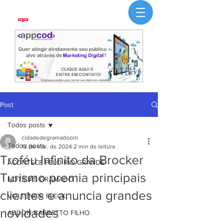
Post
Todos posts
cidadedegramadoonl
Todos posts
13 de mar. de 2024
2 min de leitura
Troféu Infinito da Brocker
ACONTECE PELO RIO GRANDE
Turismo premia principais
NOTÍCIAS GRAMADO
clientes e anuncia grandes
VOLTENCIR FLECK
novidades
ABDON BARRETTO FILHO