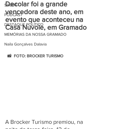
Decolar foi a grande 
SAÚDE
vencedora deste ano, em 
PODCAST
evento que aconteceu na 
DESTAQUE POLÍTICO
Casa Nuvole, em Gramado
MEMÓRIAS DA NOSSA GRAMADO
Naíla Gonçalves Dalavia
  📸  FOTO: BROCKER TURISMO 
A Brocker Turismo premiou, na 