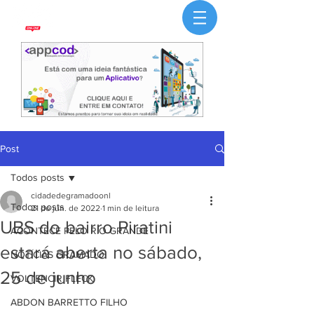
Post
Todos posts
cidadedegramadoonl
Todos posts
21 de jun. de 2022
1 min de leitura
UBS do bairro Piratini
ACONTECE PELO RIO GRANDE
estará aberta no sábado,
NOTÍCIAS GRAMADO
25 de junho
VOLTENCIR FLECK
ABDON BARRETTO FILHO