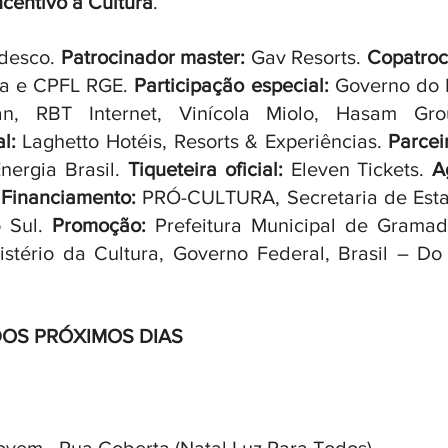
ncentivo à Cultura
. 
desco. 
Patrocinador master: 
Gav Resorts. 
Copatrocí
la e CPFL RGE.
 Participação especial: 
Governo do 
l:
 Laghetto Hotéis, Resorts & Experiências. 
ergia Brasil. 
Tiqueteira oficial:
 Eleven Tickets. 
 
Financiamento: 
PRÓ-CULTURA, Secretaria de Esta
 Sul.
 Promoção:
 Prefeitura Municipal de Gramad
stério da Cultura, Governo Federal, Brasil – Do
OS PRÓXIMOS DIAS