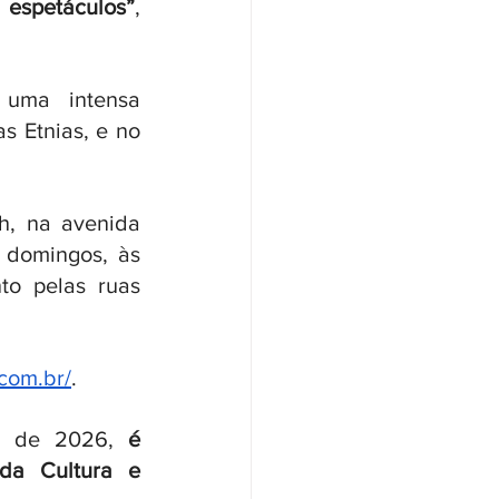
 espetáculos”
, 
uma intensa 
s Etnias, e no 
h, na avenida 
domingos, às 
o pelas ruas 
com.br/
.
ro de 2026, 
é 
da Cultura e 