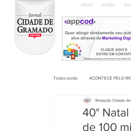
INÍCIO
SOBRE
NOT
Todos posts
ACONTECE PELO RI
Redação Cidade de
ABDON BARRETTO FILHO
40° Nata
de 100 mi
Naíla Gonçalves Dalavia