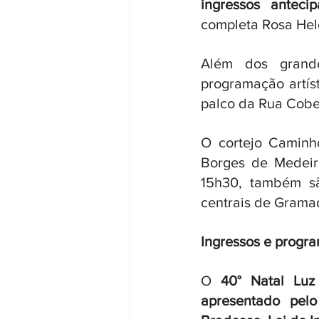
ingressos anteci
completa Rosa Hel
Além dos grande
programação artíst
palco da Rua Cober
O cortejo Caminho
Borges de Medeir
15h30, também sã
centrais de Grama
Ingressos e progr
O 
40° Natal Lu
apresentado pelo