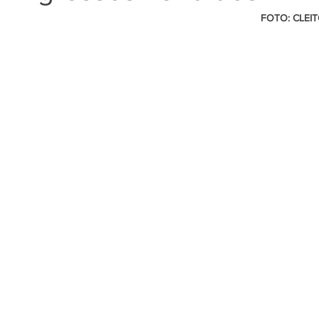
                                                                                     FOTO: CLEITON THIELE | 