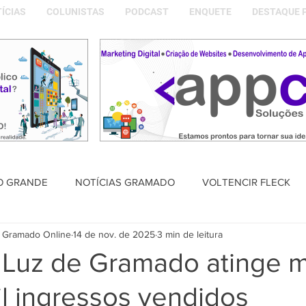
ÍCIAS
COLUNISTAS
PODCAST
ENQUETE
DESTAQUE 
O GRANDE
NOTÍCIAS GRAMADO
VOLTENCIR FLECK
 Gramado Online
14 de nov. de 2025
3 min de leitura
SAÚDE
PODCAST
DESTAQUE POLÍTICO
MEMÓRIA
l Luz de Gramado atinge 
l ingressos vendidos