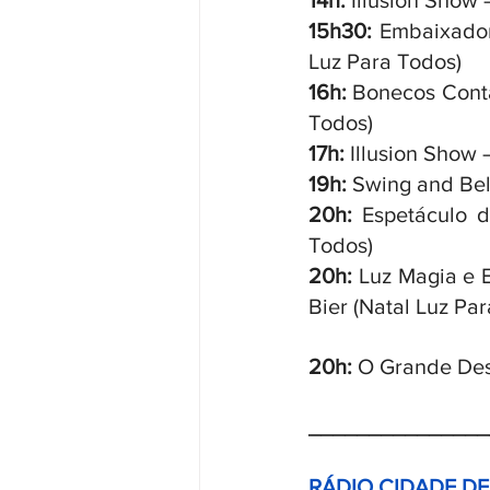
14h: 
Illusion Show 
15h30: 
Embaixador
Luz Para Todos)
16h: 
Bonecos Contam
Todos)
17h: 
Illusion Show 
19h: 
Swing and Bel
20h:
 Espetáculo d
Todos)
20h:
 Luz Magia e 
Bier (Natal Luz Pa
20h:
 O Grande Desf
_______________
RÁDIO CIDADE D