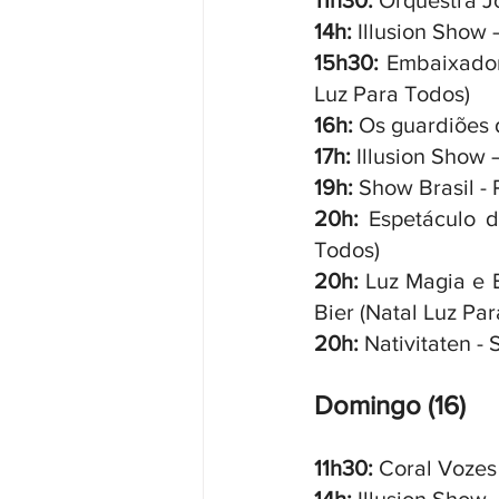
11h30:
 Orquestra J
14h:
 Illusion Show 
15h30: 
Embaixador
Luz Para Todos)
16h:
 Os guardiões 
17h: 
Illusion Show 
19h:
 Show Brasil -
20h:
 Espetáculo d
Todos)
20h:
 Luz Magia e 
Bier (Natal Luz Pa
20h:
 Nativitaten - 
Domingo (16)
11h30:
 Coral Vozes