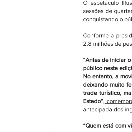
O espetáculo Illu
sessões de quartas
conquistando o púb
Conforme a presid
2,8 milhões de pes
“Antes de iniciar 
público nesta ediç
No entanto, a mov
deixando muito fe
trade turístico, 
Estado”
, comemor
antecipada dos ingr
“Quem está com vi