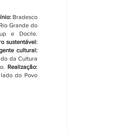
nio: 
Bradesco 
Rio Grande do 
 Havan, RBT Internet, Vinícola Miolo, Hasam Group e Docile. 
Parceiro sustentável: 
Agente cultural: 
do da Cultura 
o.
 Realização: 
 lado do Povo 