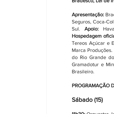
Bradesco, Lei de I
Apresentação:
 Bra
Seguros, Coca-Co
Sul. 
Apoio:
Hospedagem oficia
Tereos Açúcar e En
Marca Produções.
do Rio Grande do
Gramadotur e Mini
Brasileiro. 
PROGRAMAÇÃO D
Sábado (15)