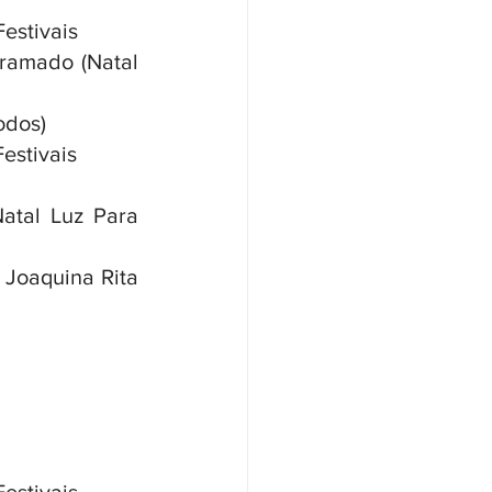
Festivais
ramado (Natal 
odos)
Festivais
atal Luz Para 
Joaquina Rita 