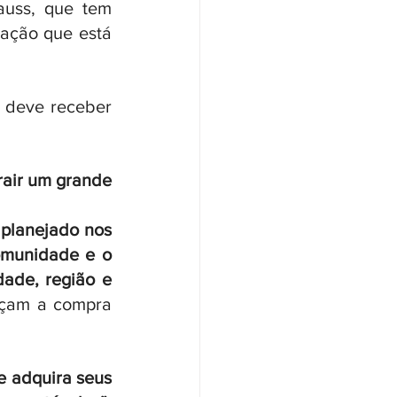
uss, que tem 
ação que está 
 deve receber 
rair um grande 
planejado nos 
omunidade e o 
ade, região e 
açam a compra 
 adquira seus 