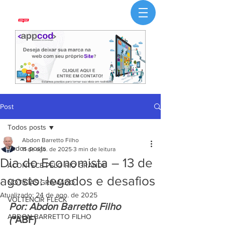
Post
Todos posts
Abdon Barretto Filho
Todos posts
11 de ago. de 2025
3 min de leitura
Dia do Economista – 13 de
ACONTECE PELO RIO GRANDE
agosto: legados e desafios
NOTÍCIAS GRAMADO
Atualizado:
24 de ago. de 2025
VOLTENCIR FLECK
Por: Abdon Barretto Filho 
ABDON BARRETTO FILHO
(*
ABF) 