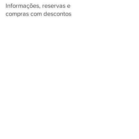
Informações, reservas e 
compras com descontos 
exclusivos em hotéis, 
restaurantes, parques 
temáticos, entre outros você 
encontra ao acessar o link 
abaixo:
https://peloscaminhosdoriogran
de.com.br/descontos/
______________________
RÁDIO CIDADE DE GRAMADO 
ONLINE 
Para escutar observe o link na 