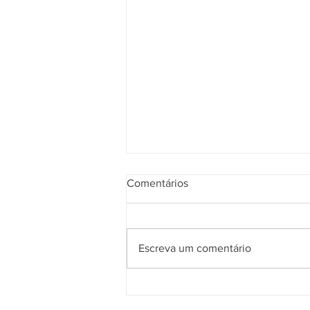
Comentários
Escreva um comentário
Chocolate será o anfitrião do
Connection