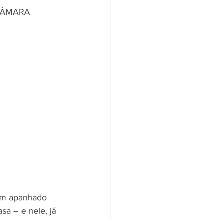
 um apanhado 
a – e nele, já 