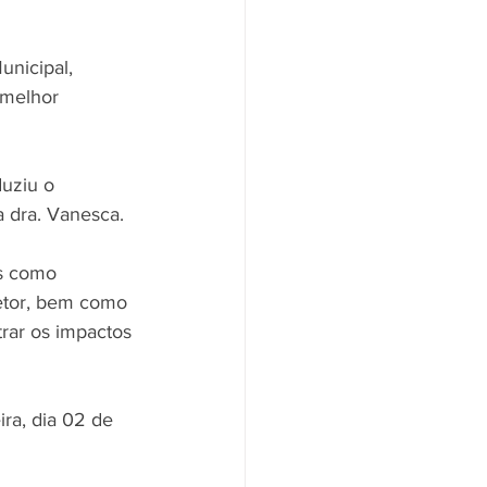
nicipal, 
 melhor 
uziu o 
 dra. Vanesca. 
os como 
etor, bem como 
rar os impactos 
ra, dia 02 de 