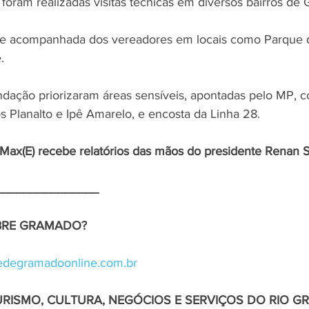
foram realizadas visitas técnicas em diversos bairros de
ve acompanhada dos vereadores em locais como Parque d
. 
ndação priorizaram áreas sensíveis, apontadas pelo MP, 
s Planalto e Ipê Amarelo, e encosta da Linha 28.
x(E) recebe relatórios das mãos do presidente Renan Sa
_______________
OBRE GRAMADO?
degramadoonline.com.br
URISMO, CULTURA, NEGÓCIOS E SERVIÇOS DO RIO G