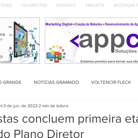
ÍCIAS
COLUNISTAS
PODCAST
ENQUETE
DESTAQUE 
O GRANDE
NOTÍCIAS GRAMADO
VOLTENCIR FLECK
nl
3 de jun. de 2022
2 min de leitura
SAÚDE
PODCAST
DESTAQUE POLÍTICO
MEMÓRIA
stas concluem primeira e
do Plano Diretor