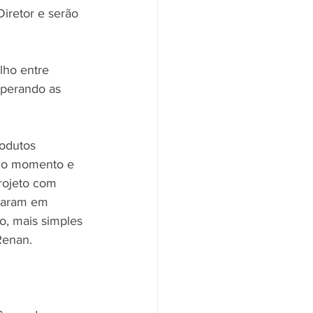
iretor e serão 
lho entre 
uperando as 
odutos 
é o momento e 
rojeto com 
rmaram em 
o, mais simples 
Renan.