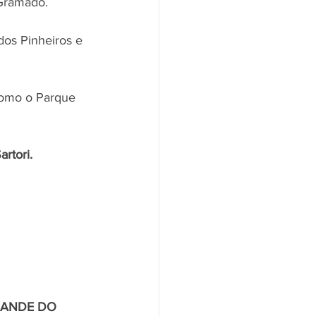
 Gramado. 
os Pinheiros e 
como o Parque 
rtori.
RANDE DO 