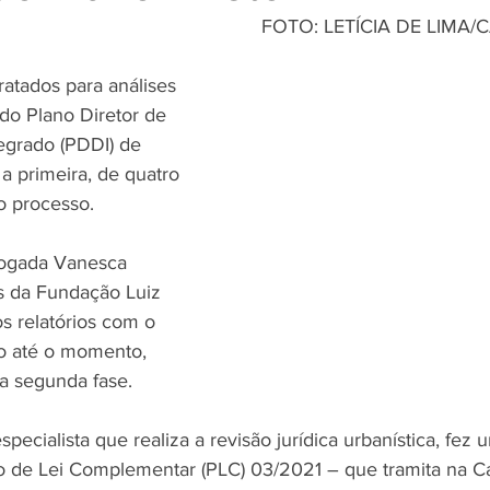
                                    FOTO: LETÍCIA DE LIMA/CÂMARA 
ratados para análises 
 do Plano Diretor de 
egrado (PDDI) de 
 primeira, de quatro 
o processo. 
ogada Vanesca 
os da Fundação Luiz 
s relatórios com o 
o até o momento, 
 a segunda fase.
pecialista que realiza a revisão jurídica urbanística, fez
to de Lei Complementar (PLC) 03/2021 – que tramita na Cas