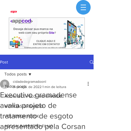
Post
Todos posts
cidadedegramadoonl
Todos posts
3 de ago. de 2022
1 min de leitura
Executivo gramadense
ACONTECE PELO RIO GRANDE
avalia projeto de
NOTÍCIAS GRAMADO
tratamento de esgoto
VOLTENCIR FLECK
apresentado pela Corsan
ABDON BARRETTO FILHO