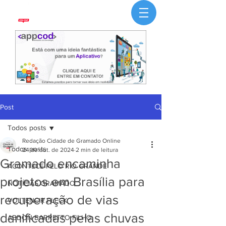
Post
Todos posts
Redação Cidade de Gramado Online
Todos posts
24 de out. de 2024
2 min de leitura
Gramado encaminha
ACONTECE PELO RIO GRANDE
projetos em Brasília para
NOTÍCIAS GRAMADO
recuperação de vias
VOLTENCIR FLECK
danificadas pelas chuvas
ABDON BARRETTO FILHO