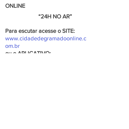
ONLINE
                       “24H NO AR”
Para escutar acesse o SITE:
www.cidadedegramadoonline.c
om.br
ou o APLICATIVO:
www.rankeador.com.br/static/pl
ayer/r
Ver tudo
Posts recentes