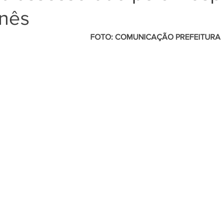
anês
                                                                                       FOT