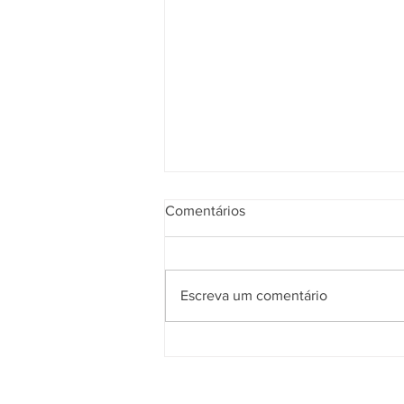
Comentários
Escreva um comentário
Obras da nova ESF do bairro
Carniel seguem em ritmo
acelerado