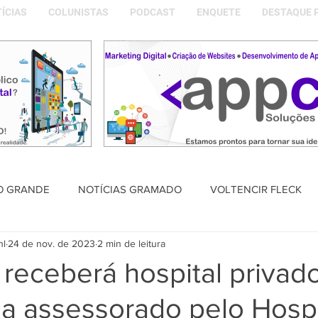
ÍCIAS
COLUNISTAS
PODCAST
ENQUETE
DESTAQUE 
O GRANDE
NOTÍCIAS GRAMADO
VOLTENCIR FLECK
nl
24 de nov. de 2023
2 min de leitura
SAÚDE
PODCAST
DESTAQUE POLÍTICO
MEMÓRIA
receberá hospital privad
a assessorado pelo Hospi