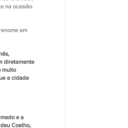
e na ocasião 
e renome em 
nês, 
m diretamente 
 muito 
ue a cidade 
amado e a 
adeu Coelho, 