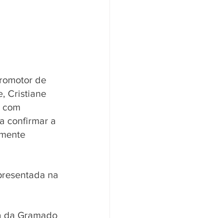
Promotor de 
, Cristiane 
m com 
a confirmar a 
lmente 
presentada na 
ea da Gramado 