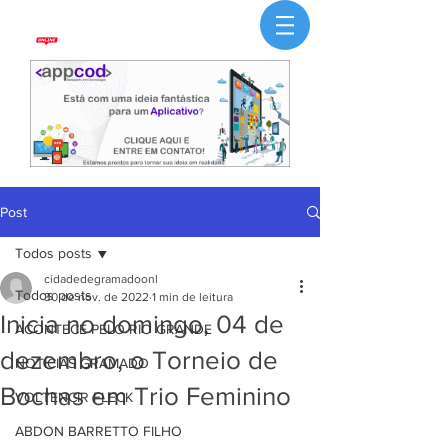
Post
Todos posts
cidadedegramadoonl
Todos posts
30 de nov. de 2022
1 min de leitura
Inicia no domingo, 04 de
ACONTECE PELO RIO GRANDE
dezembro, o Torneio de
NOTÍCIAS GRAMADO
Bochas em Trio Feminino
VOLTENCIR FLECK
ABDON BARRETTO FILHO