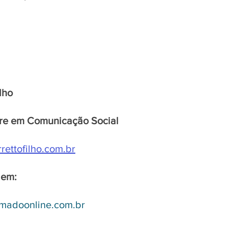
lho 
re em Comunicação Social
ettofilho.com.br
 
em:
madoonline.com.b
r