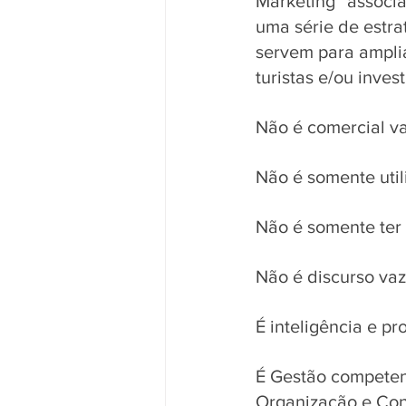
Marketing” associa
uma série de estrat
servem para amplia
turistas e/ou invest
Não é comercial va
Não é somente uti
Não é somente ter u
Não é discurso vazi
É inteligência e pr
É Gestão competen
Organização e Cont