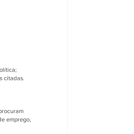
 
ítica; 
 citadas. 
 procuram 
de emprego, 