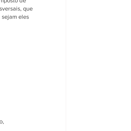
omposto de 
sversais, que 
 sejam eles 
o, 