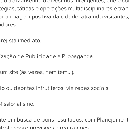
do ao Marketing de Destinos Inteligentes, que é c
égias, táticas e operações multidisciplinares e tran
r a imagem positiva da cidade, atraindo visitantes,
idores. 
rejista imediato. 
lização de Publicidade e Propaganda.
m site (às vezes, nem tem...).
o ou debates infrutíferos, via redes sociais. 
ofissionalismo. 
te em busca de bons resultados, com Planejament
role sobre previsões e realizações. 