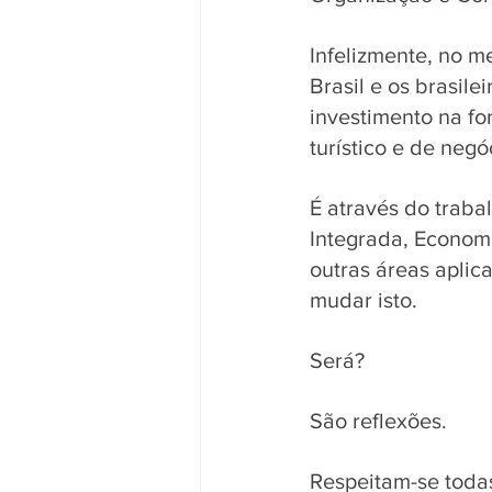
Infelizmente, no m
Brasil e os brasile
investimento na f
turístico e de negó
É através do traba
Integrada, Economi
outras áreas aplic
mudar isto. 
Será? 
São reflexões. 
Respeitam-se todas 