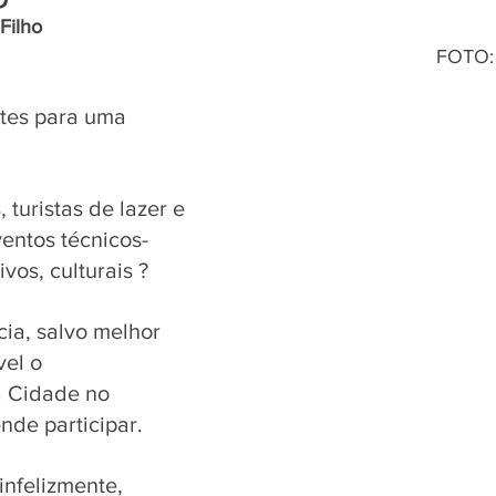
ho              
                                                                           FOTO: ARQUIVO 
ntes para uma 
 turistas de lazer e  
ventos técnicos-
ivos, culturais ? 
cia, salvo melhor 
vel o 
 Cidade no 
de participar. 
nfelizmente, 