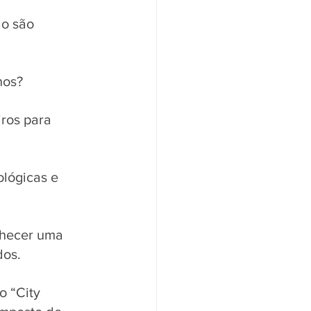
o são 
os?  
ros para 
ológicas e 
nhecer uma 
dos. 
 “City 