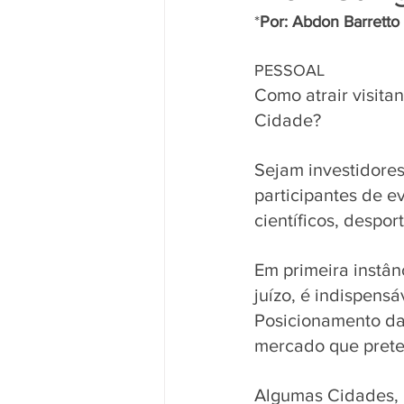
*
Por: Abdon Barretto Fil
                                     
PESSOAL  
Como atrair visita
Cidade? 
Sejam investidores,
participantes de e
científicos, desport
Em primeira instân
juízo, é indispensá
Posicionamento da
mercado que preten
Algumas Cidades, i