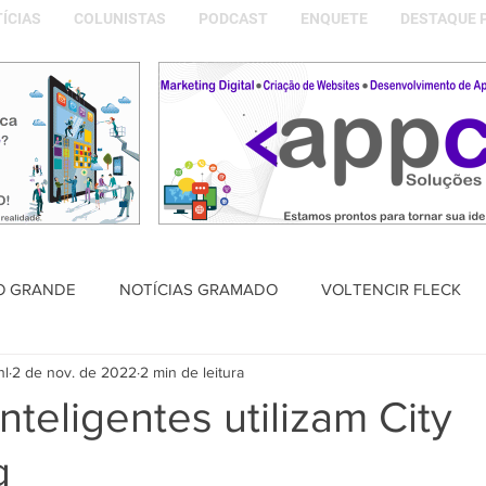
ÍCIAS
COLUNISTAS
PODCAST
ENQUETE
DESTAQUE 
O GRANDE
NOTÍCIAS GRAMADO
VOLTENCIR FLECK
nl
2 de nov. de 2022
2 min de leitura
SAÚDE
PODCAST
DESTAQUE POLÍTICO
MEMÓRIA
nteligentes utilizam City
g