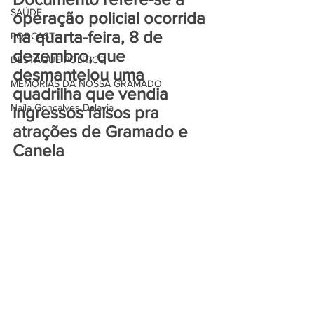
SAÚDE
operação policial ocorrida 
na quarta-feira, 8 de 
PODCAST
dezembro, que 
DESTAQUE POLÍTICO
desmantelou uma 
MEMÓRIAS DA NOSSA GRAMADO
quadrilha que vendia 
Naíla Gonçalves Dalavia
ingressos falsos pra 
atrações de Gramado e 
Canela