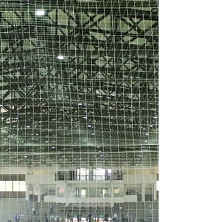
VOLTENCIR
FLECK
ABDON
BARRETTO
FILHO
SAÚDE
PODCAST
DESTAQUE
POLÍTICO
MEMÓRIAS
DA NOSSA
GRAMADO
Naíla
Gonçalves
Dalavia