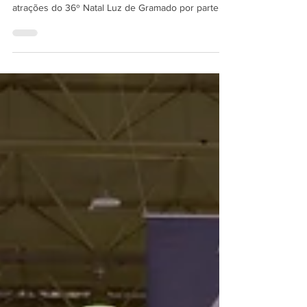
A Gramadotur obteve aprovação de todos os
protocolos para a realização dos espetáculos e
atrações do 36º Natal Luz de Gramado por parte...