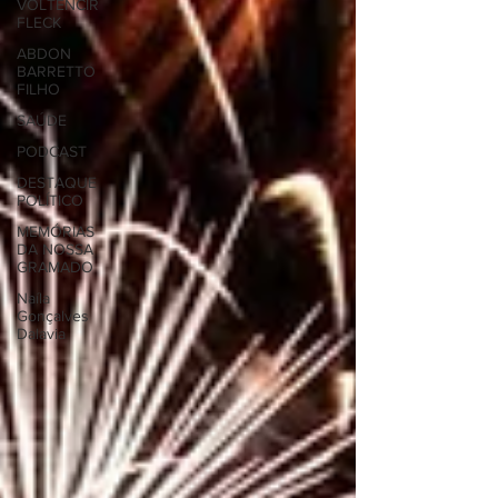
VOLTENCIR
FLECK
ABDON
BARRETTO
FILHO
SAÚDE
PODCAST
DESTAQUE
POLÍTICO
MEMÓRIAS
DA NOSSA
GRAMADO
Naíla
Gonçalves
Dalavia