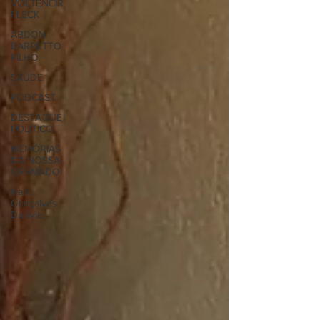
VOLTENCIR
FLECK
ABDON
BARRETTO
FILHO
SAÚDE
PODCAST
DESTAQUE
POLÍTICO
MEMÓRIAS
DA NOSSA
GRAMADO
Naíla
Gonçalves
Dalavia